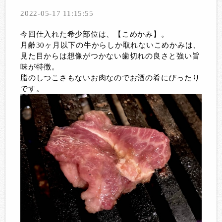
2022-05-17 11:15:55
今回仕入れた希少部位は、【こめかみ】。
月齢30ヶ月以下の牛からしか取れないこめかみは、
見た目からは想像がつかない歯切れの良さと強い旨
味が特徴。
脂のしつこさもないお肉なのでお酒の肴にぴったり
です。