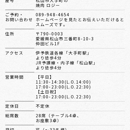
屋号
松山市大手町の
焼肉 ロジー
ご予約・
089-948-4654
お問い合わせ
ホームページを見たとお伝えいただけると
スムーズです。
住所
〒790-0003
愛媛県松山市三番町8-10-3
仲田ビル1F
アクセス
伊予鉄道各線「大手町駅」
より徒歩4分
JR予讃線・内子線「松山駅」
より徒歩4分
営業時間
【平日】
11:30-14:30(L.O.14:00)
17:00-23:00(L.O.22:30)
【土日祝】
17:00-23:00(L.O.22:30)
定休日
不定休
総席数
28席（テーブル4卓、
お座敷3卓）
貸切
可（～33名様）