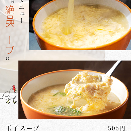
”
絶品スープ
“
玉子スープ
506円