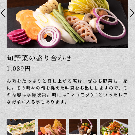
ミノの薄づくり
旬野菜の盛り合わせ
和牛の塩漬け
ロジーサラダ
1,320円
1,089円
605円
759円
上質なミノを薄くスライスしてご提供。
お肉をたっぷりと召し上がる際は、ぜひお野菜も一緒
「お酒のお供にもう一品」という時にぴったりなの
醤油をベースにアンチョビを効かせた自家製ドレッシン
一般的なごろっ
とカットしたものとは違った、軽快な食感を味わってい
に。
が“和牛の塩漬け”。
グを絡める“ロジーサラダ”は、当店のサイドメニュー
その時々の旬を捉えた味覚をお出ししますので、そ
牛のネックを塩水に2週間漬け込
ただけます。
の内容は季節次第。
み、やわらかくした後に蒸し上げ、お肉の旨味をぎゅっ
でも人気の一品。市場で仕入れる季節の野菜をふんだん
お酒のおつまみとしても最適な一品をぜひ
時には“マコモダケ”といったレア
どうぞ。
な野菜が入る事もあります。
と凝縮しています。
に使用し、彩りも鮮やかに仕上げています。
ぜひ食パンを軽く炙って組み合わせ
焼肉の合間
てみてください。
にさっぱりとした味わいをどうぞ。