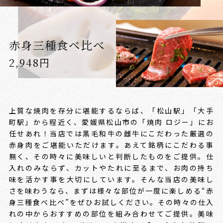
赤身三種食べ比べ
2,948円
上質な焼肉を存分に堪能するならば、「松山駅」「大手
町駅」から程近く、愛媛県松山市の「焼肉 ロジー」にお
任せあれ！
当店では黒毛和牛の雌牛にこだわった厳選の
赤身肉をご堪能いただけます。
あえて銘柄にこだわる事
無く、その時々に美味しいと判断したものをご提供。
仕
入れのみならず、カットやたれに至るまで、お肉の持ち
味を活かす事を大切にしています。
そんな当店の美味し
さを味わうなら、まずは様々な部位が一度に楽しめる
“赤
身三種食べ比べ”をぜひお試しください。
その時々の仕入
れの中からおすすめの部位を組み合わせてご提供。
美味