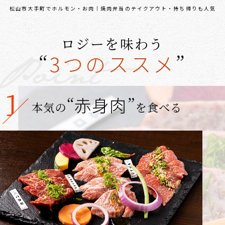
松山市大手町でホルモン・お肉｜焼肉弁当のテイクアウト・持ち帰りも人気
ロジーを味わう
3つのススメ
“
”
“
赤身肉
”
本気の
を食べる